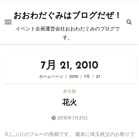
内
容
おおわだぐみはブログだぜ！
を
イベント企画運営会社おおわだぐみのブログで
ス
す。
キ
ッ
プ
7月 21, 2010
ホームページ
2010
7月
21
未分類
花火
2010年7月21日
コ
久しぶりのブルーの投稿です。 週末に埼玉秩父のお祭りで
メ