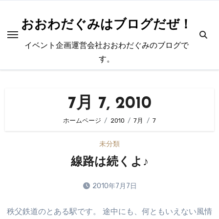
内
容
おおわだぐみはブログだぜ！
を
イベント企画運営会社おおわだぐみのブログで
ス
す。
キ
ッ
プ
7月 7, 2010
ホームページ
2010
7月
7
未分類
線路は続くよ♪
2010年7月7日
コ
秩父鉄道のとある駅です。 途中にも、何ともいえない風情
メ