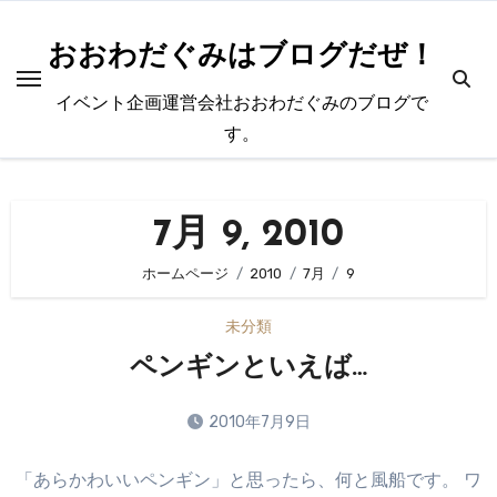
内
容
おおわだぐみはブログだぜ！
を
イベント企画運営会社おおわだぐみのブログで
ス
す。
キ
ッ
プ
7月 9, 2010
ホームページ
2010
7月
9
未分類
ペンギンといえば…
2010年7月9日
コ
「あらかわいいペンギン」と思ったら、何と風船です。 ワ
メ