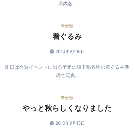
県内各…
ン
ト
は
未分類
ま
だ
着ぐるみ
あ
り
2010年9月16日
ま
コ
せ
昨日は今週イベントに出る予定の埼玉県各地の着ぐるみ準
メ
ん
備で写真…
ン
ト
は
未分類
ま
だ
やっと秋らしくなりました
あ
り
2010年9月15日
ま