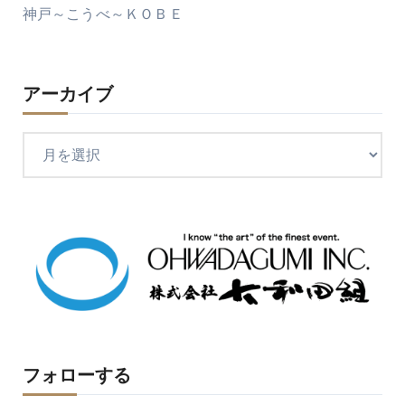
神戸～こうべ～ＫＯＢＥ
アーカイブ
ア
ー
カ
イ
ブ
フォローする