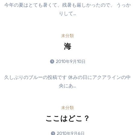
コ
せ
今年の夏はとても暑くて、残暑も厳しかったので、 うっか
メ
ん
りして…
ン
ト
は
未分類
ま
だ
海
あ
り
2010年9月10日
ま
コ
せ
久しぶりのブルーの投稿です 休みの日にアクアラインの中
メ
ん
央にあ…
ン
ト
は
未分類
ま
だ
ここはどこ？
あ
り
2010年9月6日