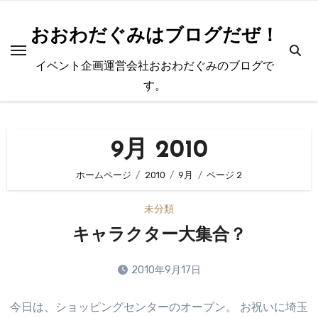
内
容
おおわだぐみはブログだぜ！
を
イベント企画運営会社おおわだぐみのブログで
ス
す。
キ
ッ
プ
9月 2010
ホームページ
2010
9月
ページ 2
未分類
キャラクター大集合？
2010年9月17日
コ
今日は、ショッピングセンターのオープン。 お祝いに埼玉
メ