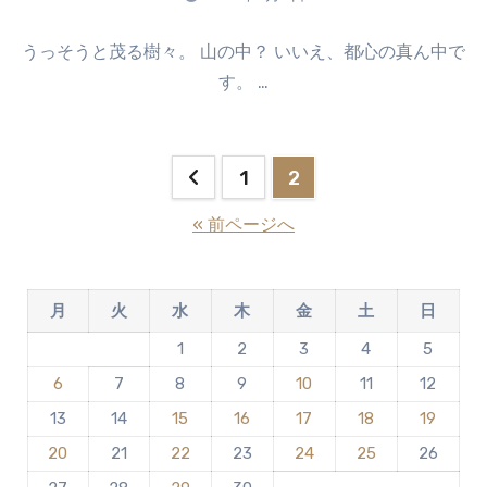
ま
コ
せ
うっそうと茂る樹々。 山の中？ いいえ、都心の真ん中で
メ
ん
す。 …
ン
ト
は
ま
投
1
2
だ
稿
あ
« 前ページへ
り
の
ま
せ
ペ
月
火
水
木
金
土
日
ん
ー
1
2
3
4
5
6
7
8
9
10
11
12
ジ
13
14
15
16
17
18
19
送
20
21
22
23
24
25
26